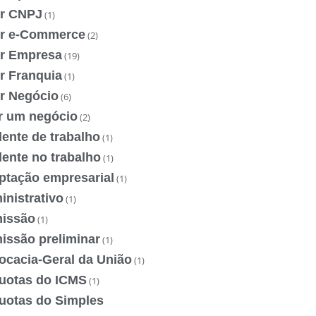
ir CNPJ
(1)
ir e-Commerce
(2)
ir Empresa
(19)
r Franquia
(1)
ir Negócio
(6)
ir um negócio
(2)
ente de trabalho
(1)
ente no trabalho
(1)
ptação empresarial
(1)
nistrativo
(1)
issão
(1)
issão preliminar
(1)
ocacia-Geral da União
(1)
quotas do ICMS
(1)
quotas do Simples