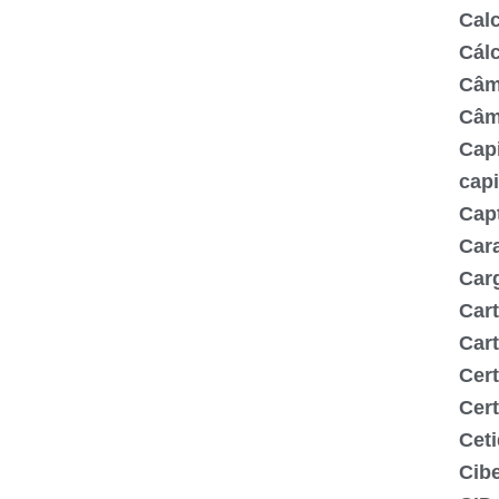
Cal
Cálc
Câm
Câm
Capi
capi
Capt
Cara
Carg
Cart
Cart
Cert
Cert
Ceti
Cib