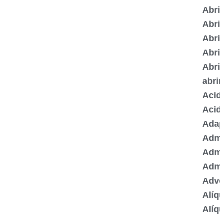
Abr
Abr
Abr
Abri
Abr
abr
Acid
Acid
Ada
Admi
Adm
Adm
Adv
Alí
Alí