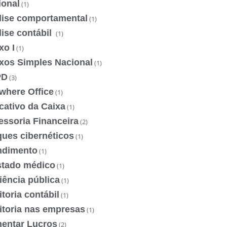
ional
(1)
lise comportamental
(1)
ise contábil
(1)
xo I
(1)
xos Simples Nacional
(1)
PD
(3)
where Office
(1)
cativo da Caixa
(1)
essoria Financeira
(2)
ques cibernéticos
(1)
ndimento
(1)
stado médico
(1)
iência pública
(1)
toria contábil
(1)
itoria nas empresas
(1)
entar Lucros
(2)