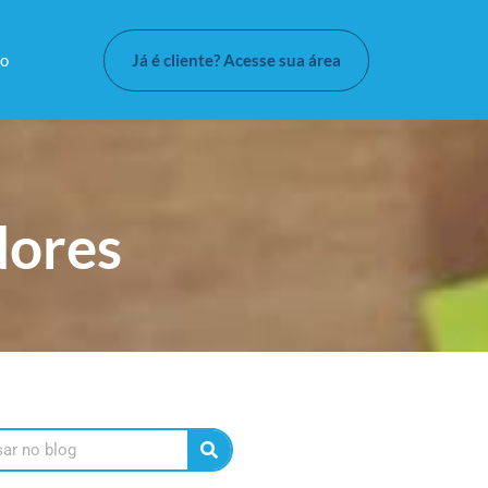
Já é cliente? Acesse sua área
to
dores