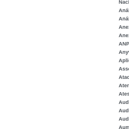
Nac
Aná
Anál
Ane
Ane
AN
Any
Apli
Ass
Ata
Ate
Ate
Aud
Audi
Aud
Aum