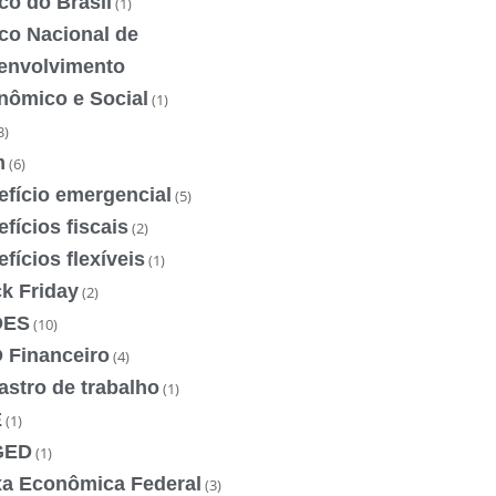
co do Brasil
(1)
co Nacional de
envolvimento
nômico e Social
(1)
3)
m
(6)
efício emergencial
(5)
fícios fiscais
(2)
fícios flexíveis
(1)
k Friday
(2)
DES
(10)
 Financeiro
(4)
stro de trabalho
(1)
E
(1)
GED
(1)
xa Econômica Federal
(3)