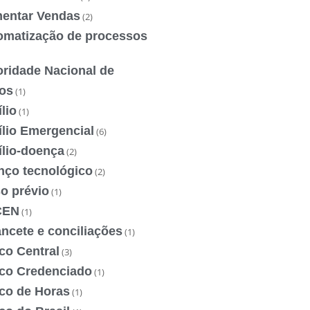
entar Vendas
(2)
omatização de processos
oridade Nacional de
os
(1)
lio
(1)
ílio Emergencial
(6)
ílio-doença
(2)
nço tecnológico
(2)
o prévio
(1)
CEN
(1)
ncete e conciliações
(1)
co Central
(3)
co Credenciado
(1)
co de Horas
(1)