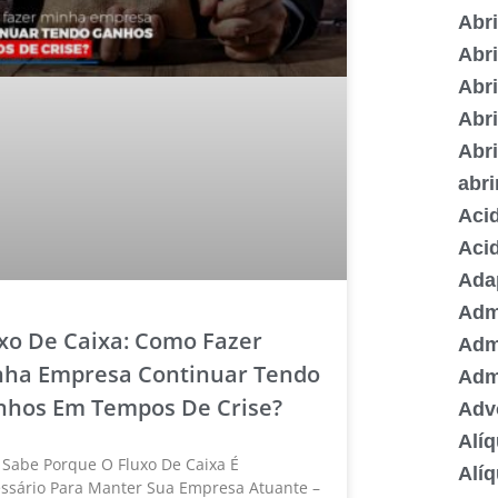
Abr
Abr
Abr
Abri
Abr
abr
Acid
Acid
Ada
Admi
xo De Caixa: Como Fazer
Adm
nha Empresa Continuar Tendo
Adm
nhos Em Tempos De Crise?
Adv
Alí
 Sabe Porque O Fluxo De Caixa É
Alí
ssário Para Manter Sua Empresa Atuante –