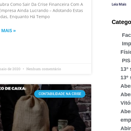
ubra Como Sair Da Crise Financeira Com A
Leia Mais
Empresa Ainda Lucrando – Adotando Estas
das, Enquanto Há Tempo
Catego
 MAIS »
Fac
Imp
Físi
PIS
13° 
maio de 2020
Nenhum comentário
13º 
Abe
Abe
CONTABILIDADE NA CRISE
Vitó
Abe
emp
Abi