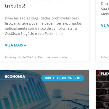
Desc
tributos!
Sua 
Medi
Diversas são as ilegalidades promovidas pelo
fisco, mas que podem e devem ser expurgadas
VEJA
judicialmente sob o risco de comprometer a
Gestão, o Negócio e seu Patrimônio!!!
VEJA MAIS »
14 de agosto de 2020
Nenhum comentário
8 de 
CONTABILIDADE NA CRISE