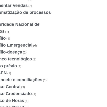
entar Vendas
(2)
omatização de processos
oridade Nacional de
os
(1)
lio
(1)
ílio Emergencial
(6)
ílio-doença
(2)
nço tecnológico
(2)
o prévio
(1)
CEN
(1)
ncete e conciliações
(1)
co Central
(3)
co Credenciado
(1)
co de Horas
(1)