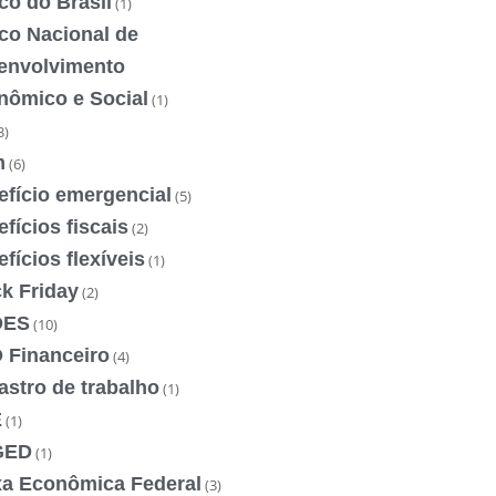
co do Brasil
(1)
co Nacional de
envolvimento
nômico e Social
(1)
3)
m
(6)
efício emergencial
(5)
fícios fiscais
(2)
fícios flexíveis
(1)
k Friday
(2)
DES
(10)
 Financeiro
(4)
stro de trabalho
(1)
E
(1)
GED
(1)
xa Econômica Federal
(3)