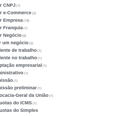
ir CNPJ
(1)
ir e-Commerce
(2)
ir Empresa
(19)
r Franquia
(1)
ir Negócio
(6)
ir um negócio
(2)
ente de trabalho
(1)
ente no trabalho
(1)
ptação empresarial
(1)
nistrativo
(1)
issão
(1)
issão preliminar
(1)
ocacia-Geral da União
(1)
quotas do ICMS
(1)
quotas do Simples