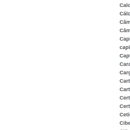
Cal
Cálc
Câm
Câm
Capi
capi
Capt
Cara
Carg
Cart
Cart
Cert
Cert
Ceti
Cib