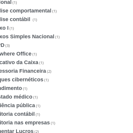
ional
(1)
lise comportamental
(1)
ise contábil
(1)
xo I
(1)
xos Simples Nacional
(1)
PD
(3)
where Office
(1)
cativo da Caixa
(1)
essoria Financeira
(2)
ques cibernéticos
(1)
ndimento
(1)
stado médico
(1)
iência pública
(1)
toria contábil
(1)
itoria nas empresas
(1)
entar Lucros
(2)