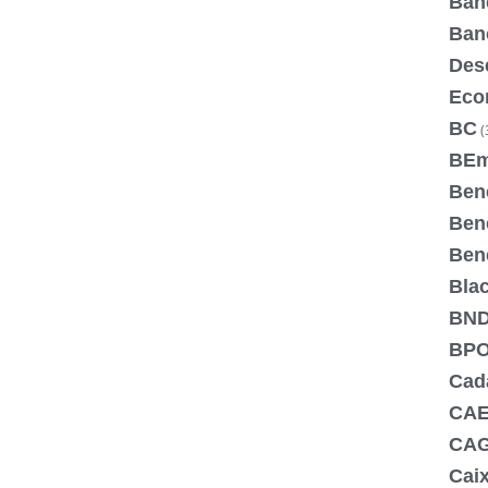
Ban
Ban
Des
Eco
BC
(
BE
Ben
Bene
Bene
Blac
BN
BPO
Cada
CA
CA
Cai