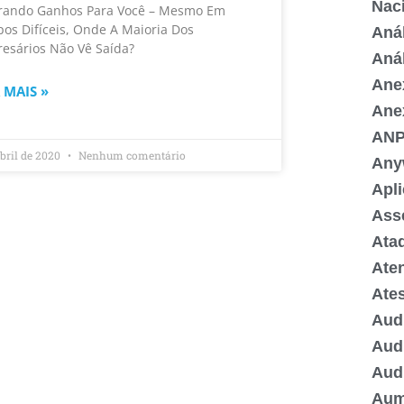
Nac
rando Ganhos Para Você – Mesmo Em
os Difíceis, Onde A Maioria Dos
Aná
esários Não Vê Saída?
Anál
Ane
 MAIS »
Ane
AN
abril de 2020
Nenhum comentário
Any
Apli
Ass
Ata
Ate
Ate
Aud
Audi
Aud
Aum