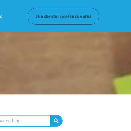
Já é cliente? Acesse sua área
to